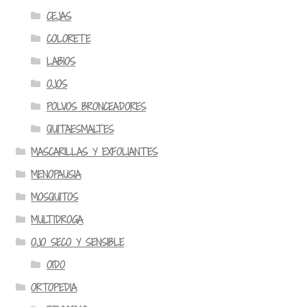
CEJAS
COLORETE
LABIOS
OJOS
POLVOS BRONCEADORES
QUITAESMALTES
MASCARILLAS Y EXFOLIANTES
MENOPAUSIA
MOSQUITOS
MULTIDROGA
OJO SECO Y SENSIBLE
OIDO
ORTOPEDIA