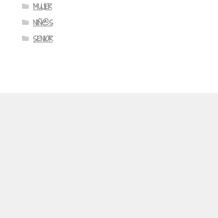
MUJER
NIÑ@S
SENIOR