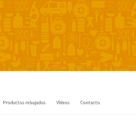
Productos rebajados
Vídeos
Contacto
ra
La farmacia
Mi cuenta
Productos rebajados
Tienda
Vídeos