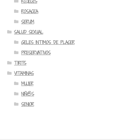
ROJECES
ROSACEA
SERUM
SALUD SEXUAL
GELES INTIMOS DE PLACER
PRESERVATIVOS
TIRITS
VITAMINAS
MUJER
NIÑ@S
SENIOR