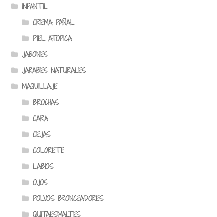
INFANTIL
CREMA PAÑAL
PIEL ATOPICA
JABONES
JARABES NATURALES
MAQUILLAJE
BROCHAS
CARA
CEJAS
COLORETE
LABIOS
OJOS
POLVOS BRONCEADORES
QUITAESMALTES