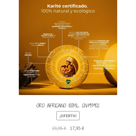
Productos rebajados
Tienda
Vídeos
ORO AFRICANO 100ML CN:193902
¡OFERTA!
El
El
19,95
€
17,95
€
precio
precio