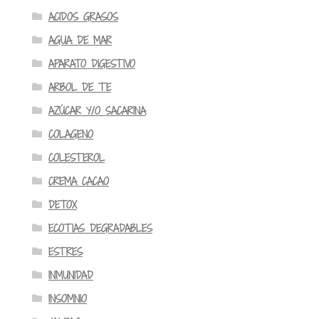
ACIDOS GRASOS
AGUA DE MAR
APARATO DIGESTIVO
ARBOL DE TE
AZÚCAR Y/O SACARINA
COLAGENO
COLESTEROL
CREMA CACAO
DETOX
ECOTIAS DEGRADABLES
ESTRES
INMUNIDAD
INSOMNIO