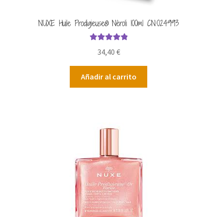
NUXE Huile Prodigieuse® Nèroli 100ml CN:024993
Valorado con
34,40
€
5.00
de 5
Añadir al carrito