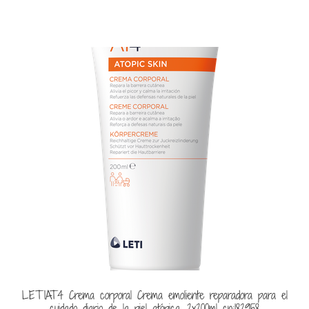
LETIAT4 Crema corporal Crema emoliente reparadora para el
cuidado diario de la piel atópica. 2x200ml cn:182958