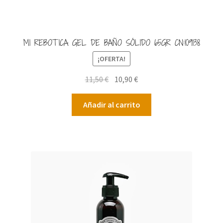
MI REBOTICA GEL DE BAÑO SÓLIDO 65GR CN:109138
¡OFERTA!
El
El
11,50
€
10,90
€
precio
precio
original
actual
Añadir al carrito
era:
es:
11,50 €.
10,90 €.