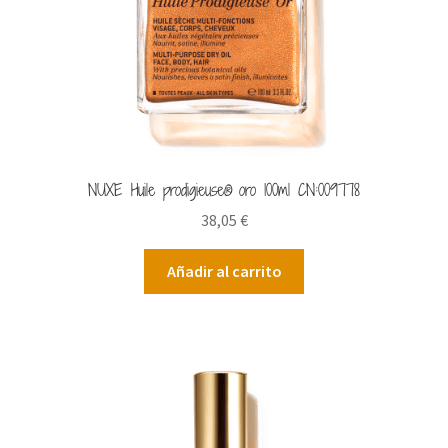
NUXE Huile prodigieuse® oro 100ml CN:009778
38,05
€
Añadir al carrito