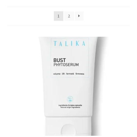
Productos rebajados
1
2
Tienda
Vídeos