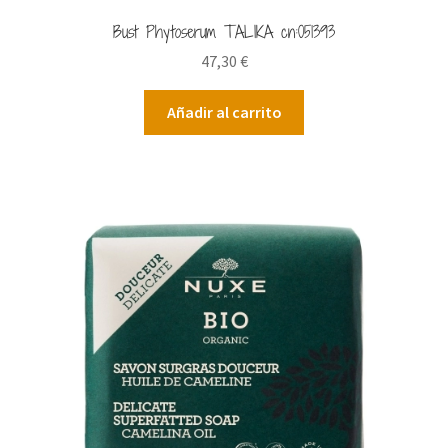
Bust Phytoserum TALIKA cn:051393
47,30
€
Añadir al carrito