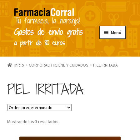
Ir
Ir
a
al
la
contenido
Gastos de envío gratis
Menú
navegación
a partir de 80 euros
Inicio
Inicio
CORPORAL: HIGIENE Y CUIDADOS
PIEL IRRITADA
Carrito
PIEL IRRITADA
Contacto
Finalizar compra
Mostrando los 3 resultados
La farmacia
Mi cuenta