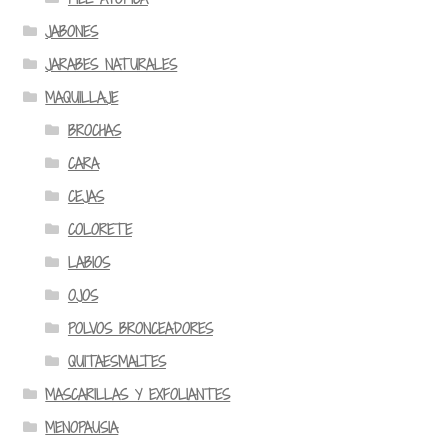
JABONES
JARABES NATURALES
MAQUILLAJE
BROCHAS
CARA
CEJAS
COLORETE
LABIOS
OJOS
POLVOS BRONCEADORES
QUITAESMALTES
MASCARILLAS Y EXFOLIANTES
MENOPAUSIA