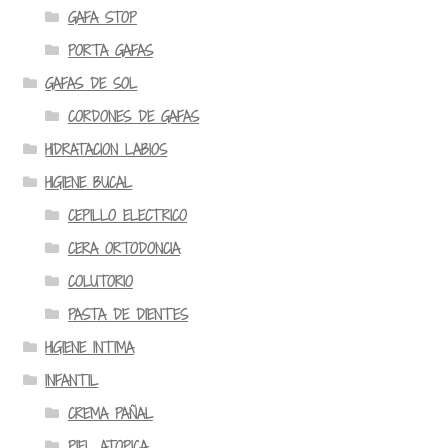
GAFA STOP
PORTA GAFAS
GAFAS DE SOL
CORDONES DE GAFAS
HIDRATACION LABIOS
HIGIENE BUCAL
CEPILLO ELECTRICO
CERA ORTODONCIA
COLUTORIO
PASTA DE DIENTES
HIGIENE INTIMA
INFANTIL
CREMA PAÑAL
PIEL ATOPICA