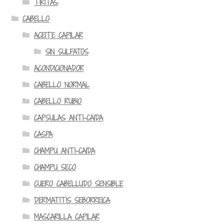
TIRITAS
CABELLO
ACEITE CAPILAR
SIN SULFATOS
ACONDICIONADOR
CABELLO NORMAL
CABELLO RUBIO
CAPSULAS ANTI-CAIDA
CASPA
CHAMPU ANTI-CAIDA
CHAMPU SECO
CUERO CABELLUDO SENSIBLE
DERMATITIS SEBORREICA
MASCARILLA CAPILAR