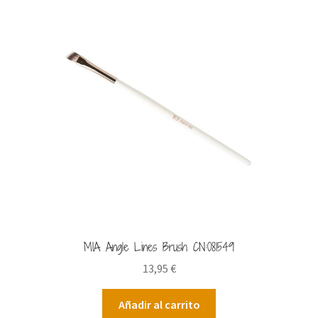
Productos rebajados
Tienda
Vídeos
MIA Angle Lines Brush CN:081549
13,95
€
Añadir al carrito