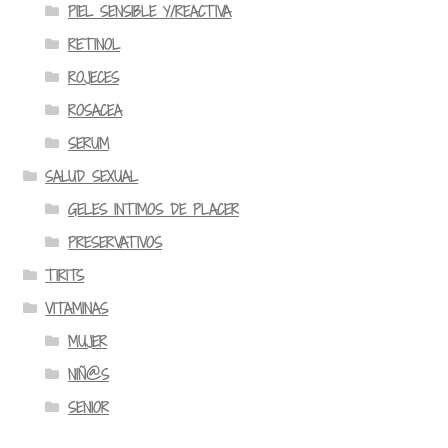
PIEL SENSIBLE Y/REACTIVA
RETINOL
ROJECES
ROSACEA
SERUM
SALUD SEXUAL
GELES INTIMOS DE PLACER
PRESERVATIVOS
TIRITS
VITAMINAS
MUJER
NIÑ@S
SENIOR