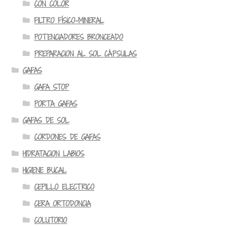
CON COLOR
FILTRO FÍSICO-MINERAL
POTENCIADORES BRONCEADO
PREPARACION AL SOL CÁPSULAS
GAFAS
GAFA STOP
PORTA GAFAS
GAFAS DE SOL
CORDONES DE GAFAS
HIDRATACION LABIOS
HIGIENE BUCAL
CEPILLO ELECTRICO
CERA ORTODONCIA
COLUTORIO