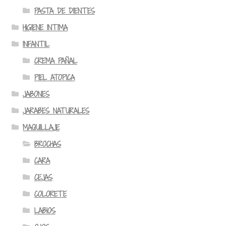
PASTA DE DIENTES
HIGIENE INTIMA
INFANTIL
CREMA PAÑAL
PIEL ATOPICA
JABONES
JARABES NATURALES
MAQUILLAJE
BROCHAS
CARA
CEJAS
COLORETE
LABIOS