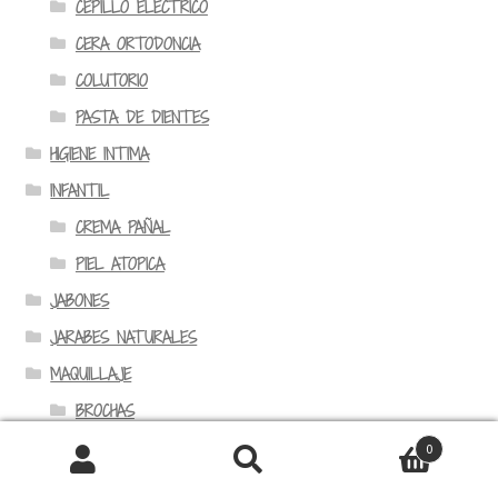
CEPILLO ELECTRICO
CERA ORTODONCIA
COLUTORIO
PASTA DE DIENTES
HIGIENE INTIMA
INFANTIL
CREMA PAÑAL
PIEL ATOPICA
JABONES
JARABES NATURALES
MAQUILLAJE
BROCHAS
CARA
0
Buscar
Buscar
CEJAS