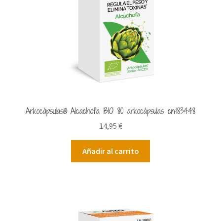
Arkocápsulas® Alcachofa BIO 80 arkocápsulas cn:183448
14,95
€
Añadir al carrito