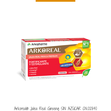
Arkoreal® Jalea Real Ginseng SIN AZÚCAR CN:212840