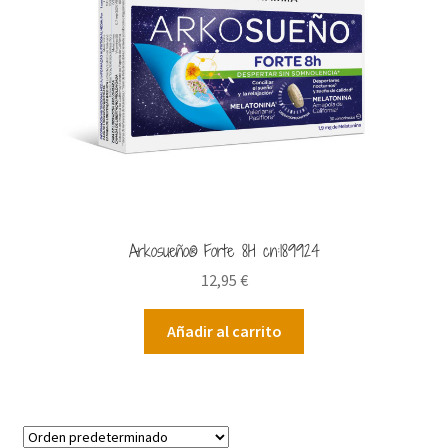
Arkosueño® Forte 8H cn:189924
12,95
€
Añadir al carrito