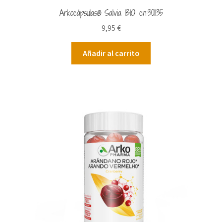
Arkocápsulas® Salvia BIO cn:301135
9,95
€
Añadir al carrito