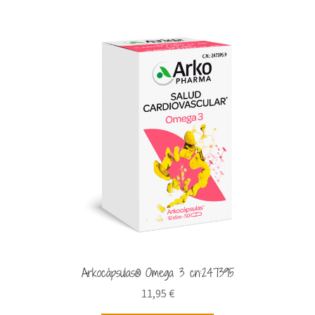
Arkocápsulas® Omega 3 cn:247395
11,95
€